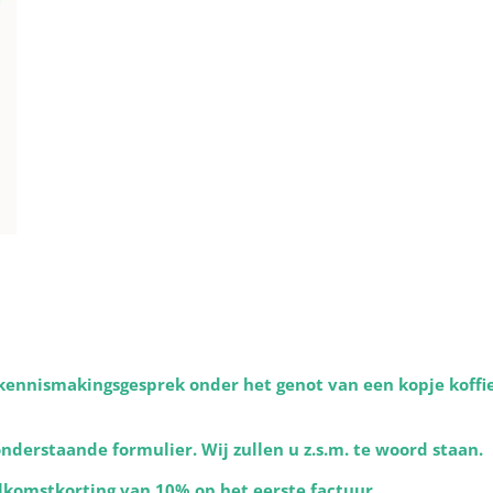
kennismakingsgesprek onder het genot van een kopje koffie 
derstaande formulier. Wij zullen u z.s.m. te woord staan.
lkomstkorting van 10% op het eerste factuur.